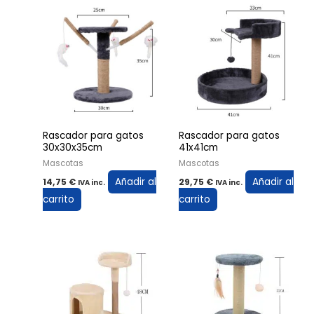
Rascador para gatos
Rascador para gatos
30x30x35cm
41x41cm
Mascotas
Mascotas
Añadir al
Añadir al
14,75
€
29,75
€
IVA inc.
IVA inc.
carrito
carrito