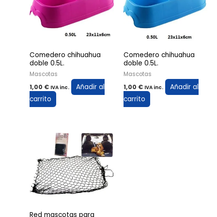
Comedero chihuahua
Comedero chihuahua
doble 0.5L.
doble 0.5L.
Mascotas
Mascotas
Añadir al
Añadir al
1,00
€
1,00
€
IVA inc.
IVA inc.
carrito
carrito
Red mascotas para