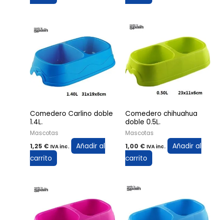
Comedero Carlino doble
Comedero chihuahua
1.4L.
doble 0.5L.
Mascotas
Mascotas
Añadir al
Añadir al
1,25
€
1,00
€
IVA inc.
IVA inc.
carrito
carrito