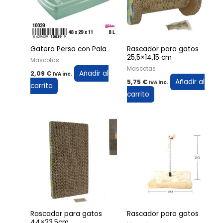
Gatera Persa con Pala
Rascador para gatos
25,5×14,15 cm
Mascotas
Mascotas
Añadir al
2,09
€
IVA inc.
Añadir al
5,75
€
IVA inc.
carrito
carrito
Rascador para gatos
Rascador para gatos
44×23,5cm