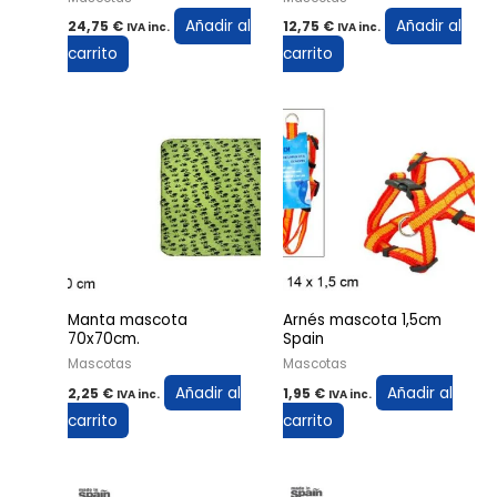
Añadir al
Añadir al
24,75
€
12,75
€
IVA inc.
IVA inc.
carrito
carrito
Manta mascota
Arnés mascota 1,5cm
70x70cm.
Spain
Mascotas
Mascotas
Añadir al
Añadir al
2,25
€
1,95
€
IVA inc.
IVA inc.
carrito
carrito