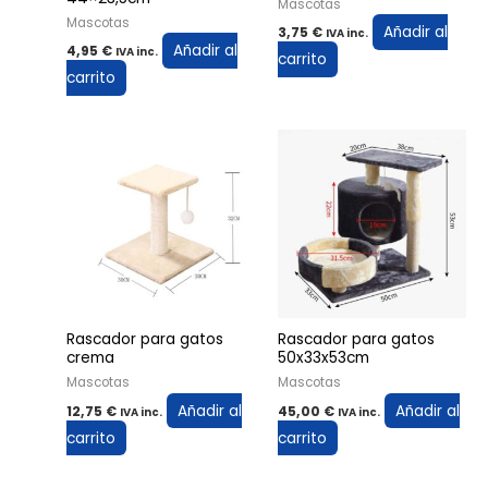
Mascotas
Mascotas
Añadir al
3,75
€
IVA inc.
Añadir al
4,95
€
IVA inc.
carrito
carrito
Rascador para gatos
Rascador para gatos
crema
50x33x53cm
Mascotas
Mascotas
Añadir al
Añadir al
12,75
€
45,00
€
IVA inc.
IVA inc.
carrito
carrito