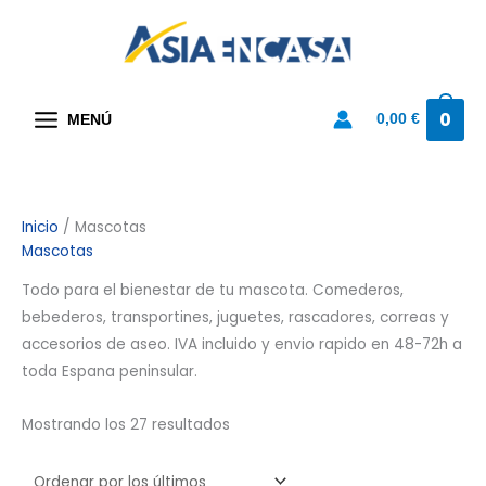
Ir
al
contenido
0
0,00
€
MENÚ
Ordenado
Inicio
/ Mascotas
Mascotas
por
los
Todo para el bienestar de tu mascota. Comederos,
últimos
bebederos, transportines, juguetes, rascadores, correas y
accesorios de aseo. IVA incluido y envio rapido en 48-72h a
toda Espana peninsular.
Mostrando los 27 resultados