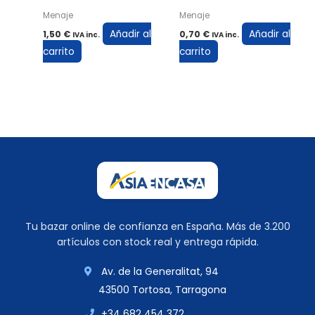
Menaje
Menaje
Añadir al
Añadir al
1,50
€
0,70
€
IVA inc.
IVA inc.
carrito
carrito
Tu bazar online de confianza en España. Más de 3.200
artículos con stock real y entrega rápida.
Av. de la Generalitat, 94
43500 Tortosa, Tarragona
+34 682 454 372