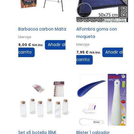
Barbacoa carbon Malta
Alfombra goma con
moqueta
Menaje
Añadir al
Menaje
9,00
€
IVA inc.
carrito
Añadir al
7,95
€
IVA inc.
carrito
Set x6 botella 18Ml.
Blister 1 calzador