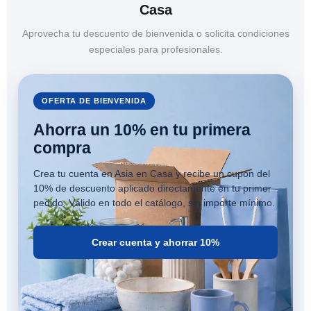
Casa
Aprovecha tu descuento de bienvenida o solicita condiciones
especiales para profesionales.
OFERTA DE BIENVENIDA
Ahorra un 10% en tu primera
compra
Crea tu cuenta en Asia en Casa y recibe un cupón del
10% de descuento aplicado directamente en tu primer
pedido. Válido en todo el catálogo, sin importe mínimo.
Crear cuenta y ahorrar 10%