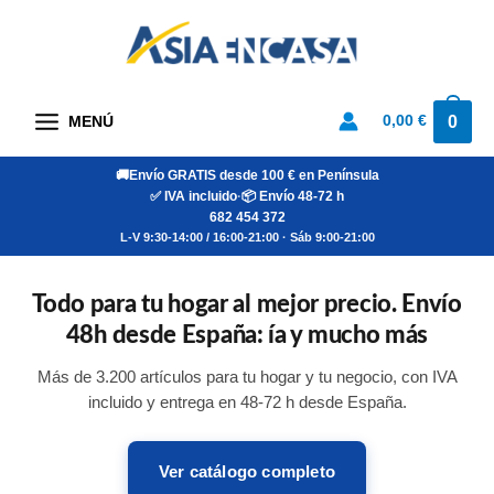
Ir
al
contenido
0
0,00
€
MENÚ
🚚
Envío GRATIS desde 100 € en Península
✅ IVA incluido
·
📦 Envío 48-72 h
682 454 372
L-V 9:30-14:00 / 16:00-21:00 · Sáb 9:00-21:00
Todo para tu hogar al mejor precio. Envío
Todo para tu hogar al mejor
precio. Envío 48h desde España:
48h desde España: ía y mucho más
ía y mucho más
Más de 3.200 artículos para tu hogar y tu negocio, con IVA
incluido y entrega en 48-72 h desde España.
Más de 3.200 artículos para tu hogar y tu negocio, con IVA
incluido y entrega en 48-72 h desde España.
Ver catálogo completo