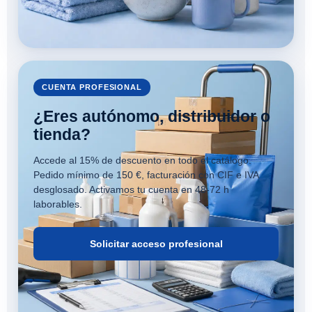
CUENTA PROFESIONAL
¿Eres autónomo, distribuidor o
tienda?
Accede al 15% de descuento en todo el catálogo.
Pedido mínimo de 150 €, facturación con CIF e IVA
desglosado. Activamos tu cuenta en 48-72 h
laborables.
Solicitar acceso profesional