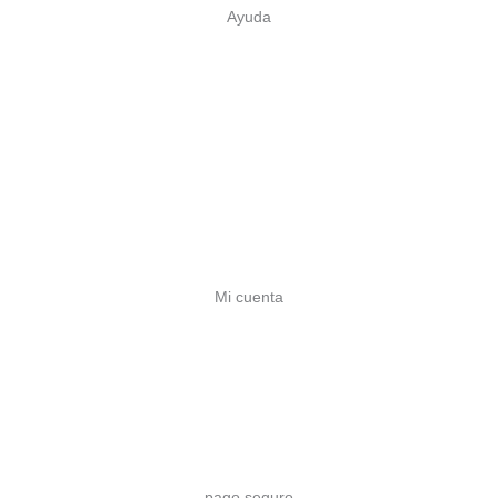
Ayuda
Sobre nosotros
Contacto
Cuenta profesional
Preguntas frecuentes
Envíos y plazos
Devoluciones
Mi cuenta
Mi cuenta
Crear cuenta (-10%)
Mis pedidos
Mis direcciones
pago seguro