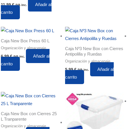
Añadir al
11,99
€
IVA inc.
carrito
Caja New Box Press 60 L
Organización y almacenaje
Caja Nº3 New Box con Cierres
Antipolilla y Ruedas
Añadir al
6,99
€
IVA inc.
Organización y almacenaje
carrito
Añadir al
5,99
€
IVA inc.
carrito
Caja New Box con Cierres 25
L Tranparente
Organización y almacenaje