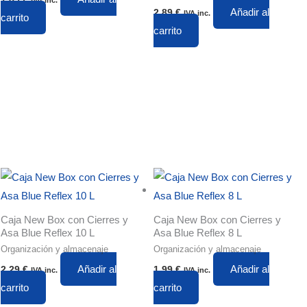
IVA inc.
Añadir al
2,89
€
IVA inc.
carrito
carrito
Caja New Box con Cierres y
Caja New Box con Cierres y
Asa Blue Reflex 10 L
Asa Blue Reflex 8 L
Organización y almacenaje
Organización y almacenaje
Añadir al
Añadir al
2,29
€
1,99
€
IVA inc.
IVA inc.
carrito
carrito