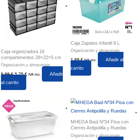
Caja Zapatos Infantil 8 L
Organización y almacenaje
Caja organizadora 16
compartimentos 28×22×5 cm
Añadir al
1,89
€
IVA inc.
Organización y almacenaje
carrito
Añadir
5,99
€
5,75
€
IVA inc.
al carrito
MHEGA Baúl Nº34 Pisa con
Cierres Antipolilla y Ruedas
Organización y almacenaje