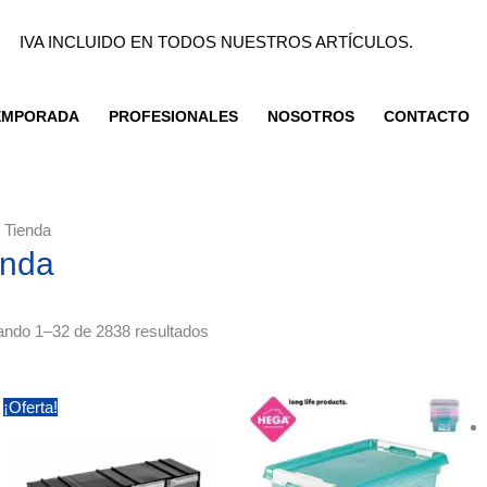
IVA INCLUIDO EN TODOS NUESTROS ARTÍCULOS.
TEMPORADA
PROFESIONALES
NOSOTROS
CONTACTO
Ordenado
 Tienda
enda
por
los
últimos
ando 1–32 de 2838 resultados
El
El
¡Oferta!
precio
precio
original
actual
era:
es:
5,99 €.
5,75 €.