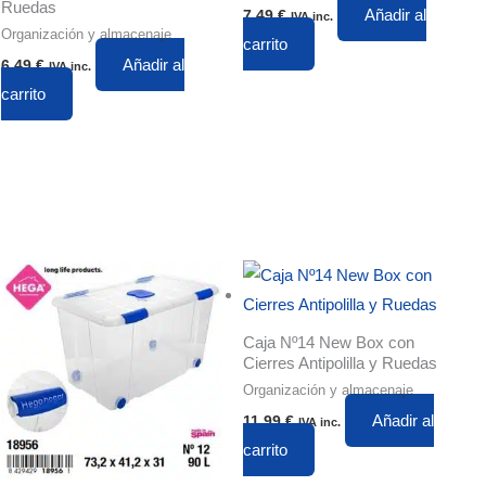
Ruedas
Añadir al
7,49
€
IVA inc.
Organización y almacenaje
carrito
Añadir al
6,49
€
IVA inc.
carrito
Caja Nº14 New Box con
Cierres Antipolilla y Ruedas
Organización y almacenaje
Añadir al
11,99
€
IVA inc.
carrito