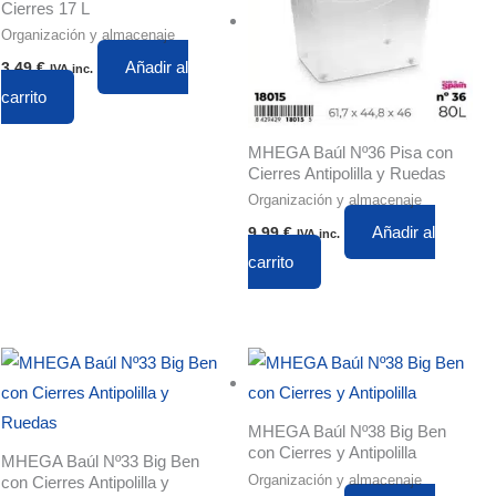
Cierres 17 L
Organización y almacenaje
Añadir al
3,49
€
IVA inc.
carrito
MHEGA Baúl Nº36 Pisa con
Cierres Antipolilla y Ruedas
Organización y almacenaje
Añadir al
9,99
€
IVA inc.
carrito
MHEGA Baúl Nº38 Big Ben
con Cierres y Antipolilla
MHEGA Baúl Nº33 Big Ben
Organización y almacenaje
con Cierres Antipolilla y