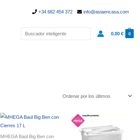
+34 682 454 372
info@asiaencasa.com
0,00
€
0
MHEGA Baúl Big Ben con