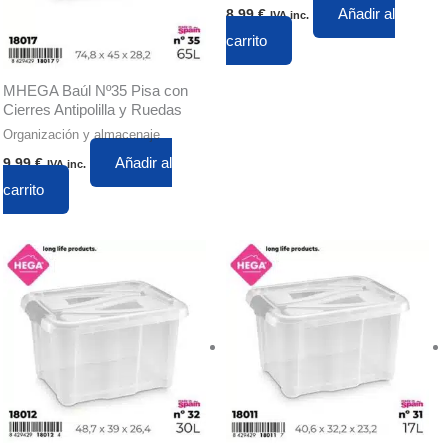
Añadir al
8,99
€
IVA inc.
carrito
MHEGA Baúl Nº35 Pisa con
Cierres Antipolilla y Ruedas
Organización y almacenaje
Añadir al
9,99
€
IVA inc.
carrito