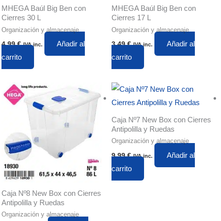
MHEGA Baúl Big Ben con
MHEGA Baúl Big Ben con
Cierres 30 L
Cierres 17 L
Organización y almacenaje
Organización y almacenaje
Añadir al
Añadir al
4,99
€
3,49
€
IVA inc.
IVA inc.
carrito
carrito
Caja Nº7 New Box con Cierres
Antipolilla y Ruedas
Organización y almacenaje
Añadir al
9,99
€
IVA inc.
carrito
Caja Nº8 New Box con Cierres
Antipolilla y Ruedas
Organización y almacenaje