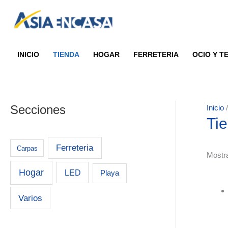
Ir
al
contenido
INICIO
TIENDA
HOGAR
FERRETERIA
OCIO Y 
Secciones
Inicio
/
Ti
Ferreteria
Carpas
Mostr
Hogar
LED
Playa
Varios