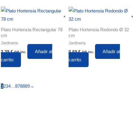
Plato Hortensia Rectangular 78
Plato Hortensia Redondo Ø 32
cm
cm
Jardineria
Jardineria
Añadir al
Añadir al
2,39
€
0,69
€
IVA inc.
IVA inc.
carrito
carrito
1
2
3
4
…
87
88
89
→