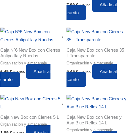
Añadir al
7,99
€
IVA inc.
carrito
Caja Nº6 New Box con Cierres
Caja New Box con Cierres 35
Antipolilla y Ruedas
L Transparente
Organización y almacenaje
Organización y almacenaje
Añadir al
Añadir al
6,49
€
5,49
€
IVA inc.
IVA inc.
carrito
carrito
Caja New Box con Cierres 5 L
Caja New Box con Cierres y
Asa Blue Reflex 14 L
Organización y almacenaje
Organización y almacenaje
Añadir al
1,89
€