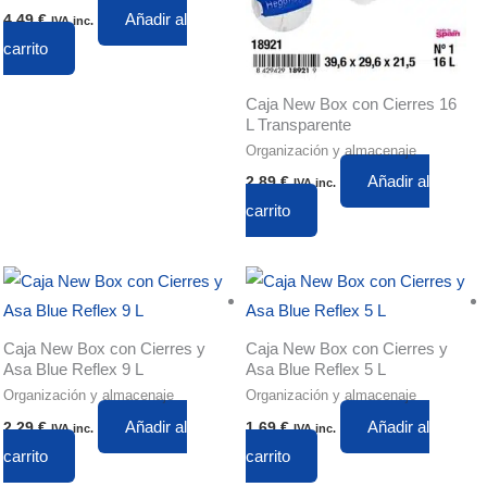
Añadir al
4,49
€
IVA inc.
carrito
Caja New Box con Cierres 16
L Transparente
Organización y almacenaje
Añadir al
2,89
€
IVA inc.
carrito
Caja New Box con Cierres y
Caja New Box con Cierres y
Asa Blue Reflex 9 L
Asa Blue Reflex 5 L
Organización y almacenaje
Organización y almacenaje
Añadir al
Añadir al
2,29
€
1,69
€
IVA inc.
IVA inc.
carrito
carrito