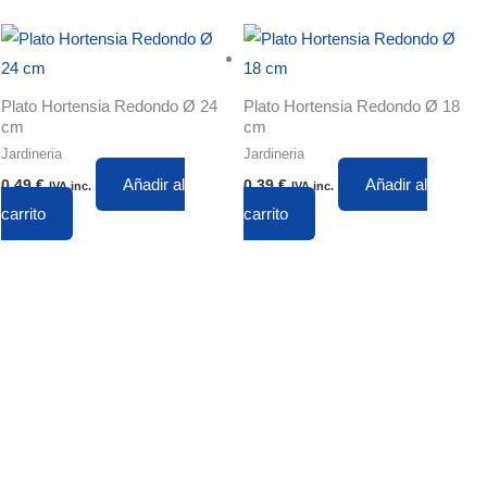
Plato Hortensia Redondo Ø 24
Plato Hortensia Redondo Ø 18
cm
cm
Jardineria
Jardineria
Añadir al
Añadir al
0,49
€
0,39
€
IVA inc.
IVA inc.
carrito
carrito