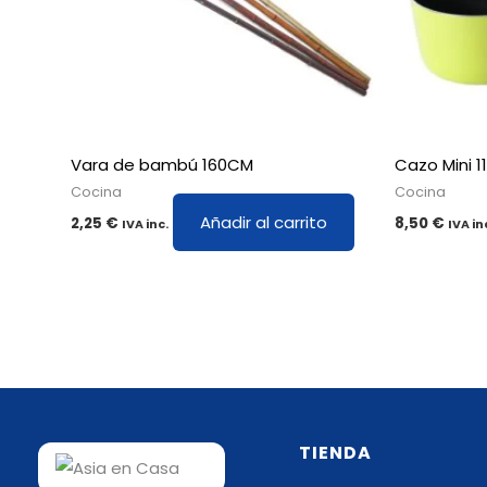
Vara de bambú 160CM
Cazo Mini 
Cocina
Cocina
Añadir al carrito
2,25
€
8,50
€
IVA inc.
IVA in
TIENDA