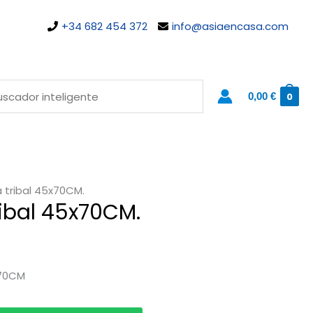
+34 682 454 372
info@asiaencasa.com
0,00
€
0
 tribal 45x70CM.
ibal 45x70CM.
x70CM