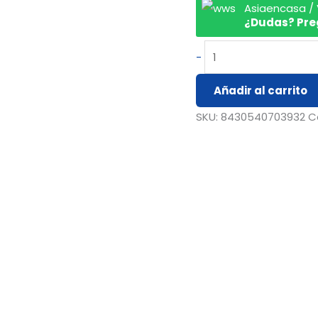
Asiaencasa /
¿Dudas? Pre
-
Añadir al carrito
SKU:
8430540703932
C