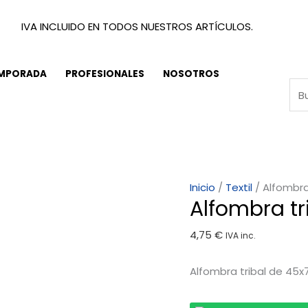
IVA INCLUIDO EN TODOS NUESTROS ARTÍCULOS.
EMPORADA
PROFESIONALES
NOSOTROS
Alfombra
Inicio
/
Textil
/ Alfombra
Alfombra tr
tribal
45x70CM.
4,75
€
IVA inc.
cantidad
Alfombra tribal de 45