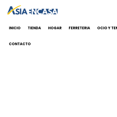
Ir
al
contenido
INICIO
TIENDA
HOGAR
FERRETERIA
OCIO Y T
CONTACTO