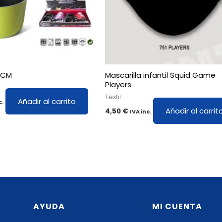
11CM
Mascarilla infantil Squid Game
Players
Textil
Añadir al carrito
c.
Añadir al carrit
4,50
€
IVA inc.
AYUDA
MI CUENTA