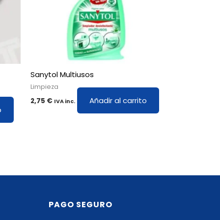
Sanytol Multiusos
Limpieza
Añadir al carrito
2,75
€
IVA inc.
o
PAGO SEGURO