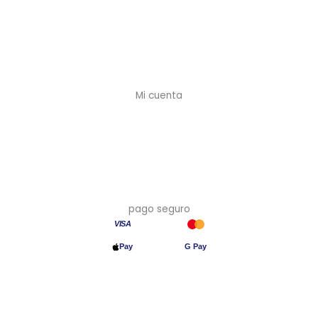
Preguntas frecuentes
Envíos y plazos
Devoluciones
Mi cuenta
Mi cuenta
Crear cuenta (-10%)
Mis pedidos
Mis direcciones
pago seguro
VISA
Pay
G Pay
Transferencia
© 2026 Asia en Casa · Precios con IVA incluido · Hecho en España
🇪🇸