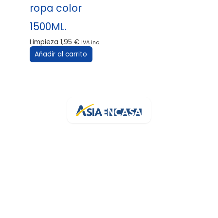
ropa color
1500ML.
Limpieza
1,95
€
IVA inc.
Añadir al carrito
Tu bazar online de confianza en España. Más de 3.200 artículos
con stock real y entrega rápida.
Av. de la Generalitat, 94
43500 Tortosa, Tarragona
+34 682 454 372