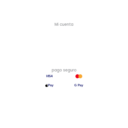
Envíos y plazos
Devoluciones
Mi cuenta
Mi cuenta
Crear cuenta (-10%)
Mis pedidos
Mis direcciones
pago seguro
VISA
Pay
G Pay
Transferencia
© 2026 Asia en Casa · Precios con IVA incluido · Hecho en España
🇪🇸
Aviso legal
·
Privacidad
·
Cookies
·
Devoluciones