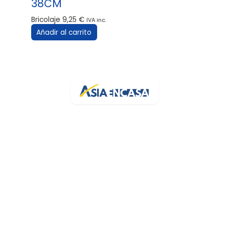
38CM
Bricolaje
9,25
€
IVA inc.
Añadir al carrito
Tu bazar online de confianza en España. Más de 3.200 artículos
con stock real y entrega rápida.
Av. de la Generalitat, 94
43500 Tortosa, Tarragona
+34 682 454 372
info@asiaencasa.com
L-V 9:30-14:00 · 16:00-21:00