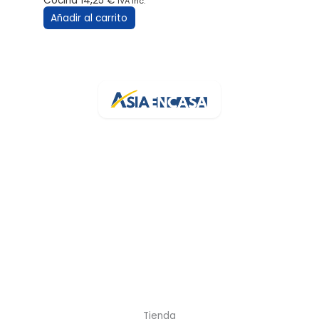
Cocina
14,25
€
IVA inc.
Añadir al carrito
Tu bazar online de confianza en España. Más de 3.200 artículos
con stock real y entrega rápida.
Av. de la Generalitat, 94
43500 Tortosa, Tarragona
+34 682 454 372
info@asiaencasa.com
L-V 9:30-14:00 · 16:00-21:00
Sáb 9:00-21:00
Tienda