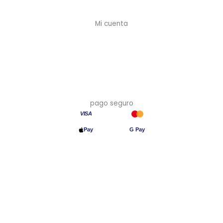
Devoluciones
Mi cuenta
Mi cuenta
Crear cuenta (-10%)
Mis pedidos
Mis direcciones
pago seguro
VISA
Pay
G Pay
Transferencia
© 2026 Asia en Casa · Precios con IVA incluido · Hecho en España
🇪🇸
Aviso legal
·
Privacidad
·
Cookies
·
Devoluciones