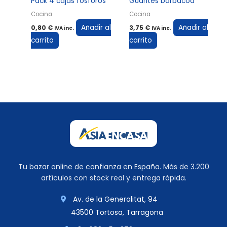
Pack 4 cajas fosforos
Guantes barbacoa
Cocina
Cocina
Añadir al
Añadir al
0,80
€
3,75
€
IVA inc.
IVA inc.
carrito
carrito
Tu bazar online de confianza en España. Más de 3.200
artículos con stock real y entrega rápida.
Av. de la Generalitat, 94
43500 Tortosa, Tarragona