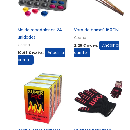
Molde magdalenas 24
Vara de bambú 160CM
unidades
Cocina
Añadir al
Cocina
2,25
€
IVA inc.
Añadir al
carrito
10,95
€
IVA inc.
carrito