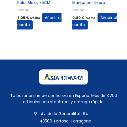
Reloj Alexis 35CM
Manga pastelera
Cocina
Cocina
Añadir al
Añadir al
7,25
€
0,80
€
IVA inc.
IVA inc.
carrito
carrito
Tu bazar online de confianza en España. Más de 3.200
artículos con stock real y entrega rápida.
Av. de la Generalitat, 94
43500 Tortosa, Tarragona