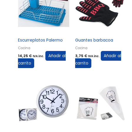
Escurreplatos Palermo
Guantes barbacoa
Cocina
Cocina
Añadir al
Añadir al
14,25
€
3,75
€
IVA inc.
IVA inc.
carrito
carrito