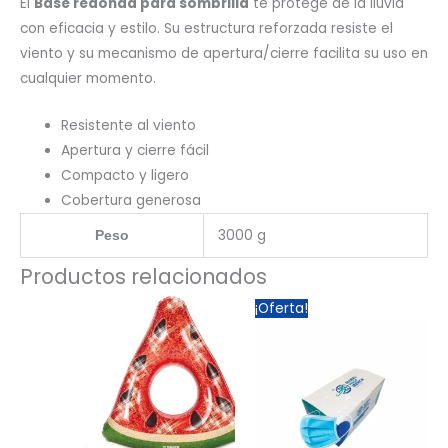
El
Base redonda para sombrilla
te protege de la lluvia
con eficacia y estilo. Su estructura reforzada resiste el
viento y su mecanismo de apertura/cierre facilita su uso en
cualquier momento.
Resistente al viento
Apertura y cierre fácil
Compacto y ligero
Cobertura generosa
3000 g
Peso
Productos relacionados
El
El
¡Oferta!
precio
precio
original
actual
era:
es:
5,95 €.
3,95 €.