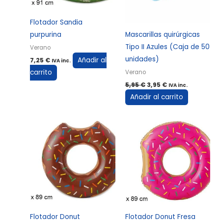
Flotador Sandia
purpurina
Mascarillas quirúrgicas
Tipo II Azules (Caja de 50
Verano
unidades)
Añadir al
7,25
€
IVA inc.
carrito
Verano
5,95
€
3,95
€
IVA inc.
Añadir al carrito
Flotador Donut
Flotador Donut Fresa