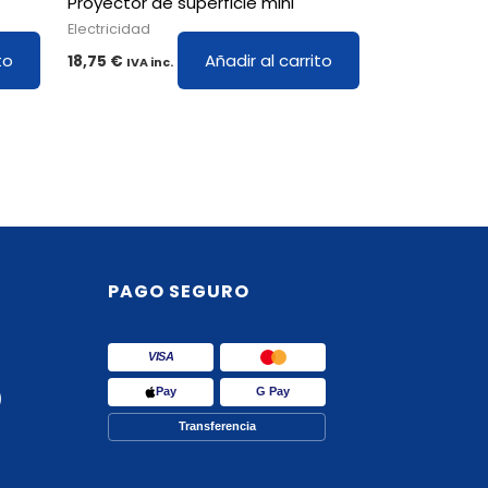
Proyector de superficie mini
Electricidad
to
Añadir al carrito
18,75
€
IVA inc.
PAGO SEGURO
VISA
Pay
G Pay
)
Transferencia