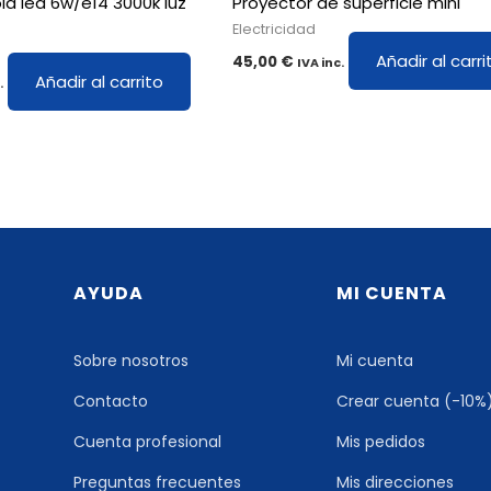
la led 6w/e14 3000k luz
Proyector de superficie mini
Electricidad
Añadir al carri
45,00
€
IVA inc.
Añadir al carrito
.
AYUDA
MI CUENTA
Sobre nosotros
Mi cuenta
Contacto
Crear cuenta (-10%
Cuenta profesional
Mis pedidos
Preguntas frecuentes
Mis direcciones