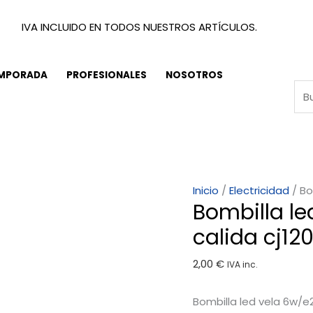
IVA INCLUIDO EN TODOS NUESTROS ARTÍCULOS.
EMPORADA
PROFESIONALES
NOSOTROS
Bombilla
Inicio
/
Electricidad
/ Bo
Bombilla le
led
vela
calida cj12
6w/e27
2,00
€
3300k
IVA inc.
luz
Bombilla led vela 6w/e2
calida