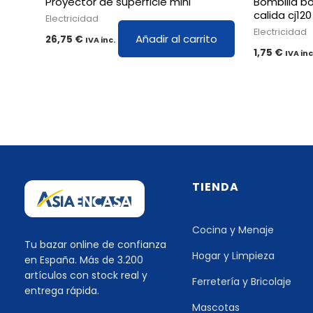
Proyector de superficie mini
Bombilla bo
calida cj120
Electricidad
Electricidad
Añadir al carrito
26,75
€
IVA inc.
1,75
€
IVA inc
TIENDA
Cocina y Menaje
Tu bazar online de confianza
Hogar y Limpieza
en España. Más de 3.200
artículos con stock real y
Ferretería y Bricolaje
entrega rápida.
Mascotas