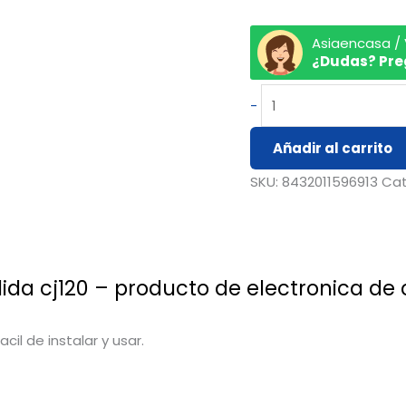
cj120
cantidad
Asiaencasa /
¿Dudas? Pre
-
Añadir al carrito
SKU:
8432011596913
Cat
lida cj120 – producto de electronica de
il de instalar y usar.