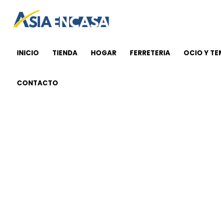
Ir
al
contenido
INICIO
TIENDA
HOGAR
FERRETERIA
OCIO Y T
CONTACTO