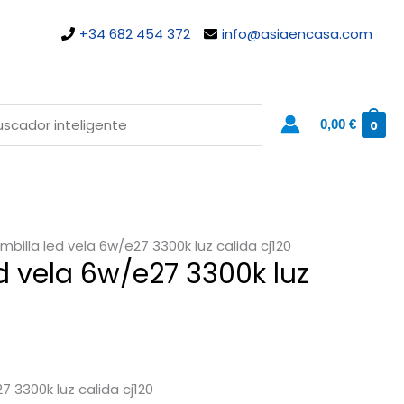
+34 682 454 372
info@asiaencasa.com
0,00
€
0
mbilla led vela 6w/e27 3300k luz calida cj120
d vela 6w/e27 3300k luz
0
7 3300k luz calida cj120