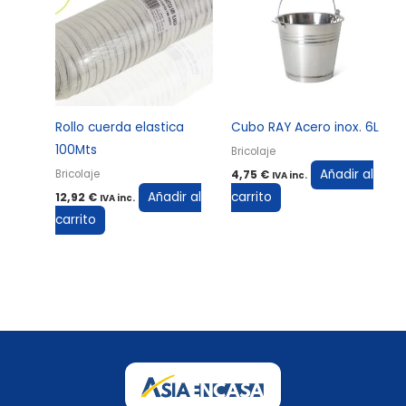
Rollo cuerda elastica
Cubo RAY Acero inox. 6L
100Mts
Bricolaje
Añadir al
Bricolaje
4,75
€
IVA inc.
Añadir al
carrito
12,92
€
IVA inc.
carrito