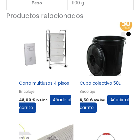
1100 g
Peso
Productos relacionados
Carro multiusos 4 pisos
Cubo colectivo 50L.
Bricolaje
Bricolaje
Añadir al
Añadir al
48,00
€
6,50
€
IVA inc.
IVA inc.
carrito
carrito