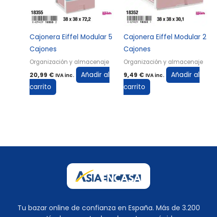
Cajonera Eiffel Modular 5
Cajonera Eiffel Modular 2
Cajones
Cajones
Organización y almacenaje
Organización y almacenaje
Añadir al
Añadir al
20,99
€
9,49
€
IVA inc.
IVA inc.
carrito
carrito
Tu bazar online de confianza en España. Más de 3.200