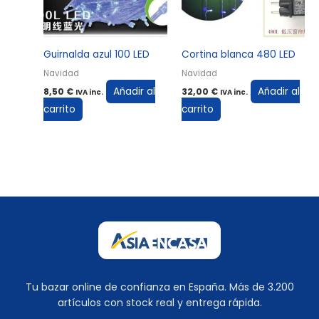
Guirnalda azul 100 LED
Cortina blanca 480 LED
Navidad
Navidad
Añadir al
Añadir al
8,50
€
32,00
€
IVA inc.
IVA inc.
carrito
carrito
Tu bazar online de confianza en España. Más de 3.200
artículos con stock real y entrega rápida.