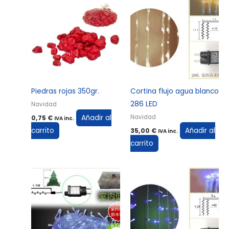
Piedras rojas 350gr.
Cortina flujo agua blanco
286 LED
Navidad
Añadir al
Navidad
0,75
€
IVA inc.
carrito
Añadir al
35,00
€
IVA inc.
carrito