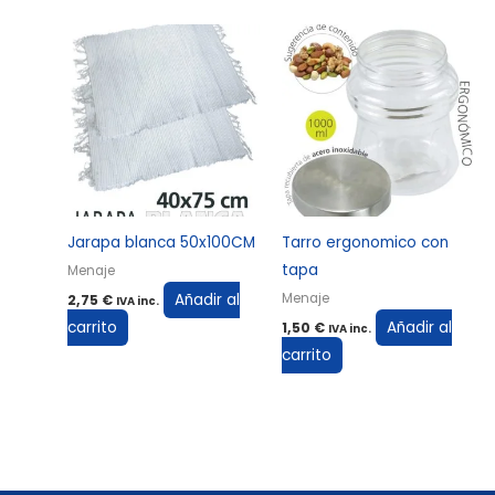
Jarapa blanca 50x100CM
Tarro ergonomico con
tapa
Menaje
Añadir al
Menaje
2,75
€
IVA inc.
carrito
Añadir al
1,50
€
IVA inc.
carrito