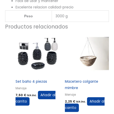
Facil de usar y mantener
Excelente relacion calidad-precio
3000 g
Peso
Productos relacionados
Set baño 4 piezas
Macetero colgante
mimbre
Menaje
Añadir al
Menaje
7,50
€
IVA inc.
carrito
Añadir al
2,25
€
IVA inc.
carrito