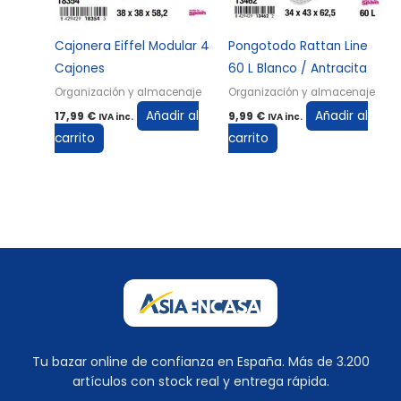
Cajonera Eiffel Modular 4
Pongotodo Rattan Line
Cajones
60 L Blanco / Antracita
Organización y almacenaje
Organización y almacenaje
Añadir al
Añadir al
17,99
€
9,99
€
IVA inc.
IVA inc.
carrito
carrito
Tu bazar online de confianza en España. Más de 3.200
artículos con stock real y entrega rápida.