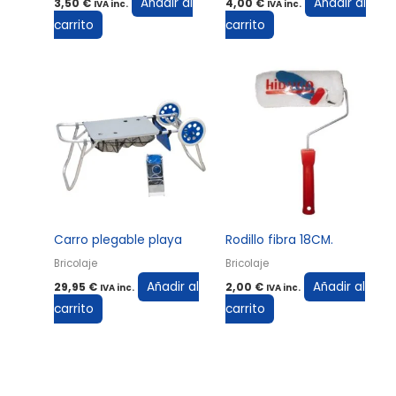
Añadir al
Añadir al
3,50
€
4,00
€
IVA inc.
IVA inc.
carrito
carrito
Carro plegable playa
Rodillo fibra 18CM.
Bricolaje
Bricolaje
Añadir al
Añadir al
29,95
€
2,00
€
IVA inc.
IVA inc.
carrito
carrito