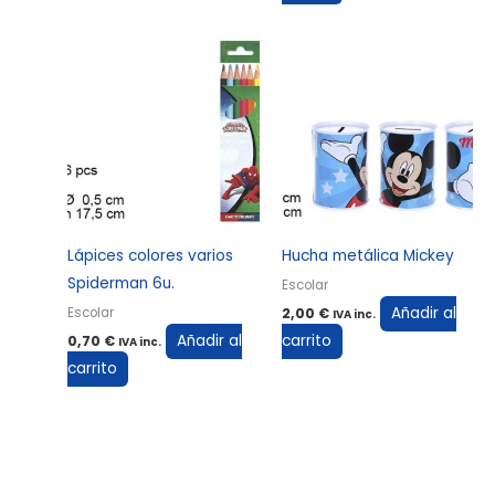
Lápices colores varios
Hucha metálica Mickey
Spiderman 6u.
Escolar
Añadir al
Escolar
2,00
€
IVA inc.
Añadir al
carrito
0,70
€
IVA inc.
carrito