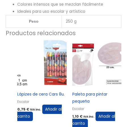
Colores intensos que se mezclan fácilmente
Ideales para uso escolar y artístico
250 g
Peso
Productos relacionados
Lápizes de cera Cars 8u.
Paleta para pintar
pequeña
Escolar
Añadir al
Escolar
0,75
€
IVA inc.
carrito
Añadir al
1,10
€
IVA inc.
carrito