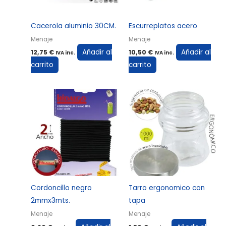
Cacerola aluminio 30CM.
Escurreplatos acero
Menaje
Menaje
Añadir al
Añadir al
12,75
€
10,50
€
IVA inc.
IVA inc.
carrito
carrito
Cordoncillo negro
Tarro ergonomico con
2mmx3mts.
tapa
Menaje
Menaje