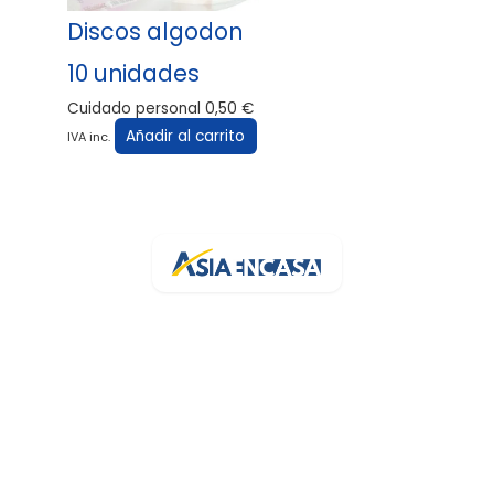
Discos algodon
10 unidades
Cuidado personal
0,50
€
Añadir al carrito
IVA inc.
Tu bazar online de confianza en España. Más de 3.200 artículos
con stock real y entrega rápida.
Av. de la Generalitat, 94
43500 Tortosa, Tarragona
+34 682 454 372