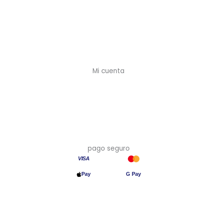
Cuenta profesional
Preguntas frecuentes
Envíos y plazos
Devoluciones
Mi cuenta
Mi cuenta
Crear cuenta (-10%)
Mis pedidos
Mis direcciones
pago seguro
VISA
Pay
G Pay
Transferencia
© 2026 Asia en Casa · Precios con IVA incluido · Hecho en España
🇪🇸