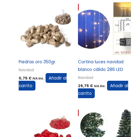
Piedras oro 350gr.
Cortina luces navidad
blanco cálido 286 LED
Navidad
Añadir al
Navidad
0,75
€
IVA inc.
carrito
Añadir al
29,75
€
IVA inc.
carrito