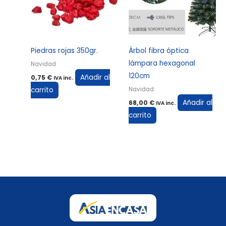
Piedras rojas 350gr.
Árbol fibra óptica
lámpara hexagonal
Navidad
120cm
Añadir al
0,75
€
IVA inc.
carrito
Navidad
Añadir al
68,00
€
IVA inc.
carrito