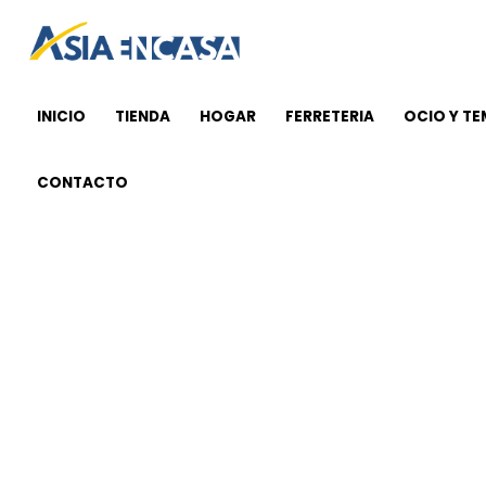
Ir
al
contenido
INICIO
TIENDA
HOGAR
FERRETERIA
OCIO Y T
CONTACTO