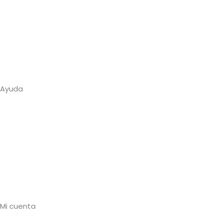
Ferretería y Bricolaje
Mascotas
Cuidado personal
Juguetes
Ver catálogo completo →
Ayuda
Sobre nosotros
Contacto
Cuenta profesional
Preguntas frecuentes
Envíos y plazos
Devoluciones
Mi cuenta
Mi cuenta