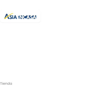
Tu bazar online de confianza en España. Más de 3.200 artículos 
Av. de la Generalitat, 94
43500 Tortosa, Tarragona
+34 682 454 372
info@asiaencasa.com
L-V 9:30-14:00 · 16:00-21:00
Sáb 9:00-21:00
Tienda
Cocina y Menaje
Hogar y Limpieza