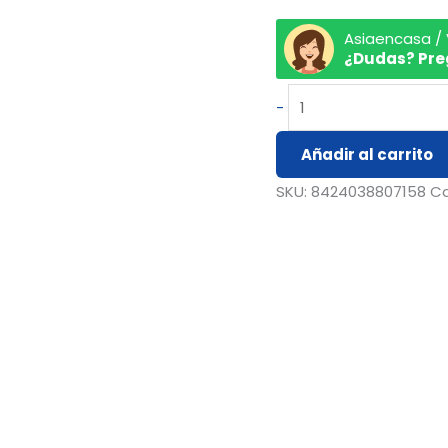
Asiaencasa /
¿Dudas? Pre
-
Añadir al carrito
SKU:
8424038807158
Ca