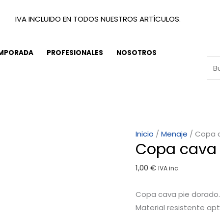
IVA INCLUIDO EN TODOS NUESTROS ARTÍCULOS.
EMPORADA
PROFESIONALES
NOSOTROS
Copa
Inicio
/
Menaje
/ Copa 
Copa cava 
cava
pie
1,00
€
IVA inc.
dorado
cantidad
Copa cava pie dorado.
Material resistente apto