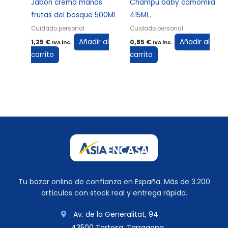
Jabón crema manos
Champu baby camomila
frutas del bosque 500ML
415ML.
Cuidado personal
Cuidado personal
Añadir al
Añadir al
1,25
€
0,85
€
IVA inc.
IVA inc.
carrito
carrito
Tu bazar online de confianza en España. Más de 3.200
artículos con stock real y entrega rápida.
Av. de la Generalitat, 94
43500 Tortosa, Tarragona