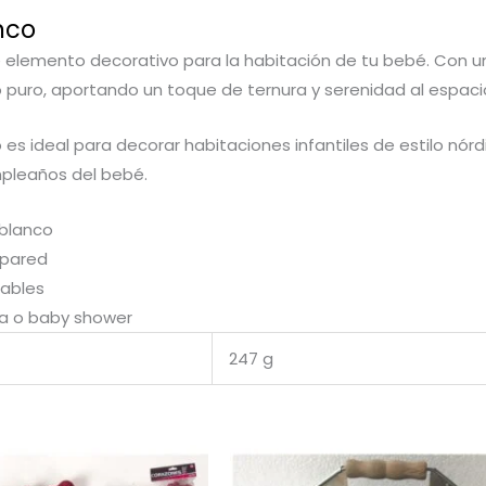
nco
ante elemento decorativo para la habitación de tu bebé. Co
 puro, aportando un toque de ternura y serenidad al espaci
s ideal para decorar habitaciones infantiles de estilo nórdi
mpleaños del bebé.
 blanco
 pared
tables
ida o baby shower
247 g