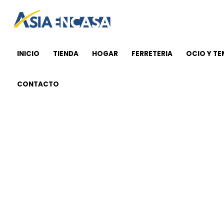
Ir
al
contenido
INICIO
TIENDA
HOGAR
FERRETERIA
OCIO Y T
CONTACTO