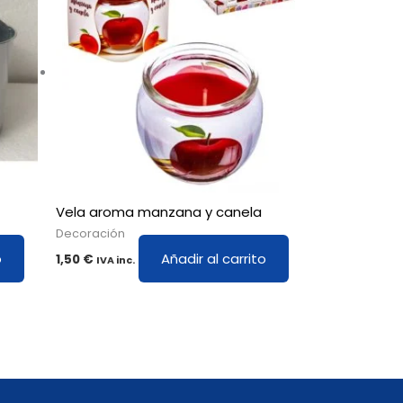
Vela aroma manzana y canela
Decoración
o
Añadir al carrito
1,50
€
IVA inc.