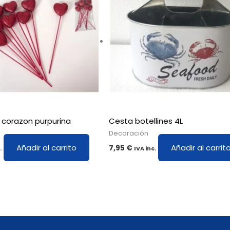
k corazon purpurina
Cesta botellines 4L
Decoración
Añadir al carrito
Añadir al carrit
7,95
€
.
IVA inc.