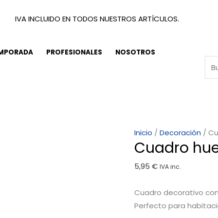
IVA INCLUIDO EN TODOS NUESTROS ARTÍCULOS.
EMPORADA
PROFESIONALES
NOSOTROS
Cuadro
Inicio
/
Decoración
/ Cu
Cuadro huel
huella
infantil
5,95
€
IVA inc.
blanco
cantidad
Cuadro decorativo con 
Perfecto para habitacio