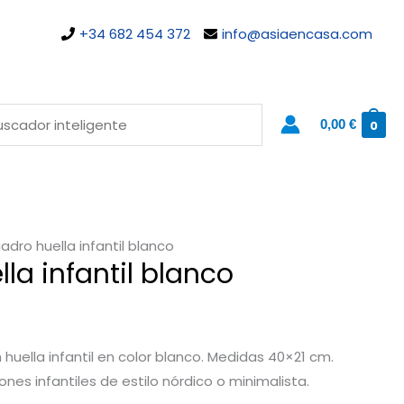
+34 682 454 372
info@asiaencasa.com
0,00
€
0
adro huella infantil blanco
la infantil blanco
huella infantil en color blanco. Medidas 40×21 cm.
nes infantiles de estilo nórdico o minimalista.