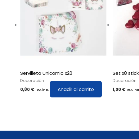
Servilleta Unicornio x20
Set x8 stic
Decoración
Decoración
Añadir al carrito
0,80
€
1,00
€
IVA inc.
IVA inc