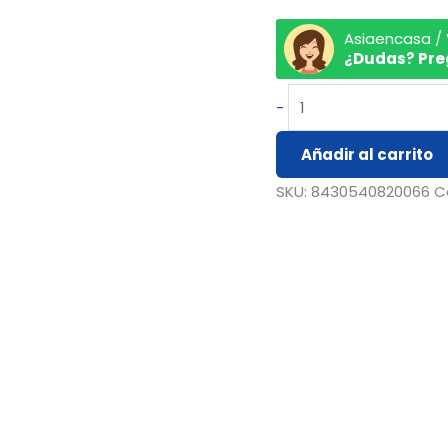
Asiaencasa /
¿Dudas? Pre
-
Añadir al carrito
SKU:
8430540820066
C