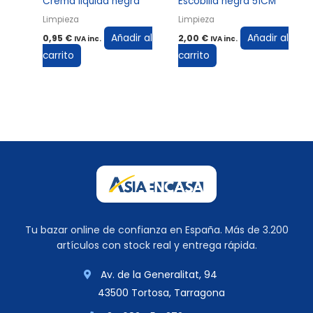
Crema liquida negra
Escobilla negra 51CM
Limpieza
Limpieza
Añadir al
Añadir al
0,95
€
2,00
€
IVA inc.
IVA inc.
carrito
carrito
Tu bazar online de confianza en España. Más de 3.200
artículos con stock real y entrega rápida.
Av. de la Generalitat, 94
43500 Tortosa, Tarragona