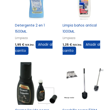
Detergente 2 en 1
Limpia baños antical
1500ML.
1000ML.
Limpieza
Limpieza
Añadir al
Añadir al
1,95
€
1,25
€
IVA inc.
IVA inc.
carrito
carrito