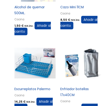
Alcohol de quemar
Cazo Mini 11CM
500ML.
Cocina
Añadir al
Cocina
8,50
€
IVA inc.
Añadir al
carrito
1,50
€
IVA inc.
carrito
Escurreplatos Palermo
Enfriador botellas
17x40CM
Cocina
Añadir al
Cocina
14,25
€
IVA inc.