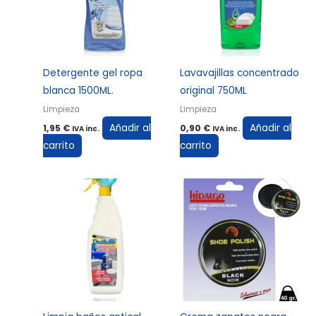
Detergente gel ropa
Lavavajillas concentrado
blanca 1500ML.
original 750ML
Limpieza
Limpieza
Añadir al
Añadir al
1,95
€
0,90
€
IVA inc.
IVA inc.
carrito
carrito