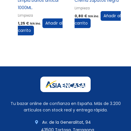
Limpia baños antical
Crema zapatos negra
1000ML.
Limpieza
Añadir al
Limpieza
0,80
€
IVA inc.
Añadir al
carrito
1,25
€
IVA inc.
carrito
Tu bazar online de confianza en España. Más de 3.200
artículos con stock real y entrega rápida.
Av. de la Generalitat, 94
43500 Tortosa, Tarragona