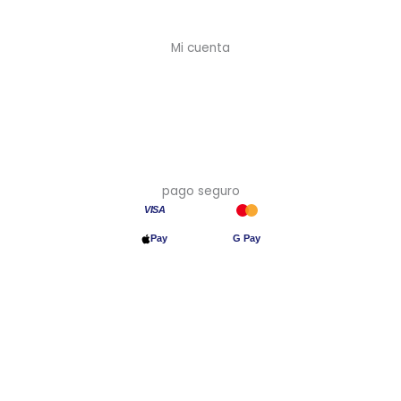
Devoluciones
Mi cuenta
Mi cuenta
Crear cuenta (-10%)
Mis pedidos
Mis direcciones
pago seguro
VISA
Pay
G Pay
Transferencia
© 2026 Asia en Casa · Precios con IVA incluido · Hecho en España
🇪🇸
Aviso legal
·
Privacidad
·
Cookies
·
Devoluciones