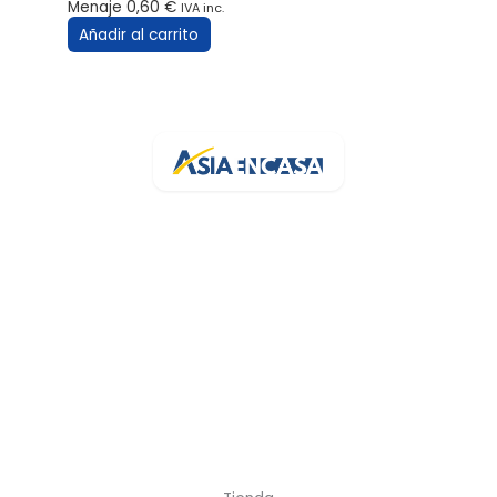
Menaje
0,60
€
IVA inc.
Añadir al carrito
Tu bazar online de confianza en España. Más de 3.200 artículos
con stock real y entrega rápida.
Av. de la Generalitat, 94
43500 Tortosa, Tarragona
+34 682 454 372
info@asiaencasa.com
L-V 9:30-14:00 · 16:00-21:00
Sáb 9:00-21:00