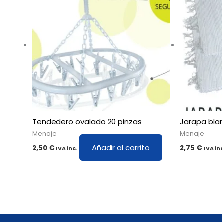
Tendedero ovalado 20 pinzas
Jarapa bla
Menaje
Menaje
Añadir al carrito
2,50
€
2,75
€
IVA inc.
IVA in