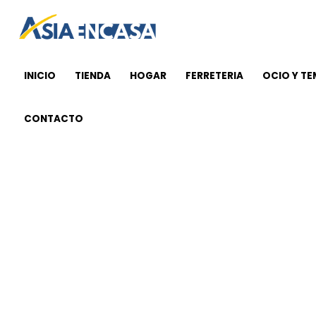
Ir
al
contenido
INICIO
TIENDA
HOGAR
FERRETERIA
OCIO Y T
CONTACTO