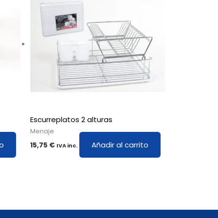
Escurreplatos 2 alturas
Menaje
to
Añadir al carrito
15,75
€
IVA inc.