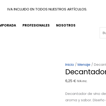
IVA INCLUIDO EN TODOS NUESTROS ARTÍCULOS.
EMPORADA
PROFESIONALES
NOSOTROS
Decantador
Inicio
/
Menaje
/ Decanta
Decantador C
Cristal
Recto
6,25
€
IVA inc.
Sofia
1,5
Decantador de vino de c
Litros
aroma y sabor. Diseño 
cantidad