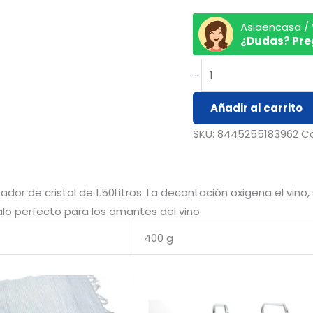
Asiaencasa /
¿Dudas? Pre
-
Añadir al carrito
SKU:
8445255183962
C
or de cristal de 1.50Litros. La decantación oxigena el vino, 
alo perfecto para los amantes del vino.
400 g