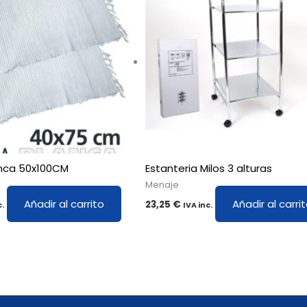
nca 50x100CM
Estanteria Milos 3 alturas
Menaje
Añadir al carrito
Añadir al carri
23,25
€
c.
IVA inc.