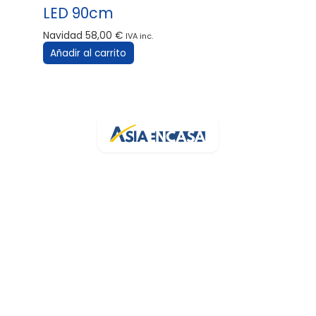
LED 90cm
Navidad
58,00
€
IVA inc.
Añadir al carrito
Tu bazar online de confianza en España. Más de 3.200 artículos
con stock real y entrega rápida.
Av. de la Generalitat, 94
43500 Tortosa, Tarragona
+34 682 454 372
info@asiaencasa.com
L-V 9:30-14:00 · 16:00-21:00