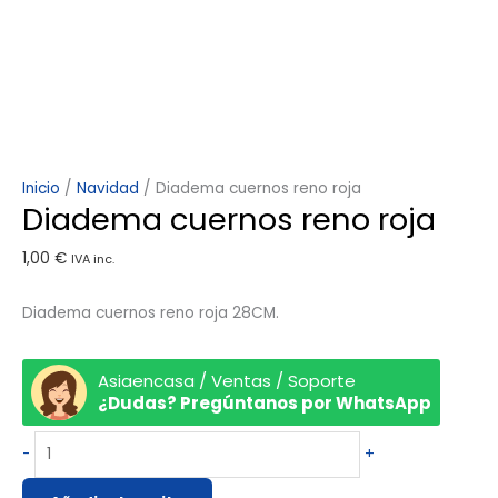
Inicio
/
Navidad
/ Diadema cuernos reno roja
Diadema cuernos reno roja
1,00
€
IVA inc.
Diadema cuernos reno roja 28CM.
Asiaencasa / Ventas / Soporte
¿Dudas? Pregúntanos por WhatsApp
-
+