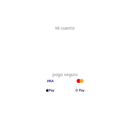
Envíos y plazos
Devoluciones
Mi cuenta
Mi cuenta
Crear cuenta (-10%)
Mis pedidos
Mis direcciones
pago seguro
VISA
Pay
G Pay
Transferencia
© 2026 Asia en Casa · Precios con IVA incluido · Hecho en España
🇪🇸
Aviso legal
·
Privacidad
·
Cookies
·
Devoluciones