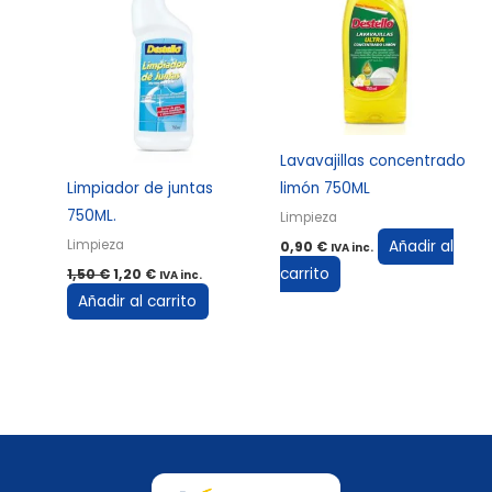
era:
es:
1,50 €.
1,20 €.
Lavavajillas concentrado
Limpiador de juntas
limón 750ML
750ML.
Limpieza
Añadir al
Limpieza
0,90
€
IVA inc.
carrito
1,50
€
1,20
€
IVA inc.
Añadir al carrito