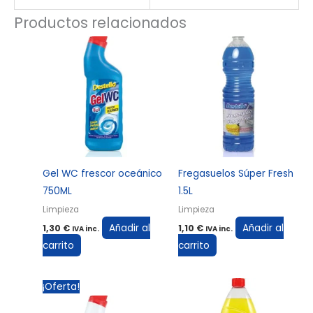
Productos relacionados
Gel WC frescor oceánico
Fregasuelos Súper Fresh
750ML
1.5L
Limpieza
Limpieza
Añadir al
Añadir al
1,30
€
1,10
€
IVA inc.
IVA inc.
carrito
carrito
El
El
¡Oferta!
precio
precio
original
actual