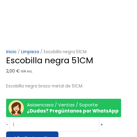
Inicio
/
Limpieza
/ Escobilla negra 51CM
Escobilla negra 51CM
2,00
€
IVA inc.
Escobilla negra brazo metal de 51CM.
Asiaencasa / Ventas / Soporte
¿Dudas? Pregúntanos por WhatsApp
-
+