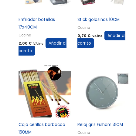
Enfriador botellas
Stick golosinas 10CM.
17x40CM
Cocina
Añadir al
Cocina
0,70
€
IVA inc.
Añadir al
carrito
2,00
€
IVA inc.
carrito
Caja cerillas barbacoa
Reloj gris Fulham 31CM
150MM
Cocina