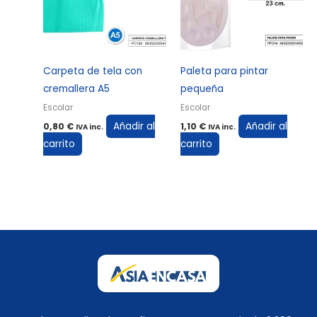
Carpeta de tela con
Paleta para pintar
cremallera A5
pequeña
Escolar
Escolar
Añadir al
Añadir al
0,80
€
1,10
€
IVA inc.
IVA inc.
carrito
carrito