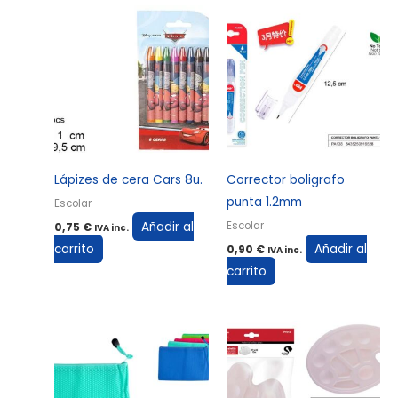
Lápizes de cera Cars 8u.
Corrector boligrafo
punta 1.2mm
Escolar
Añadir al
Escolar
0,75
€
IVA inc.
carrito
Añadir al
0,90
€
IVA inc.
carrito