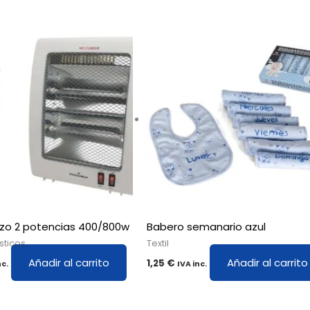
rzo 2 potencias 400/800w
Babero semanario azul
sticos
Textil
Añadir al carrito
Añadir al carrito
1,25
€
nc.
IVA inc.