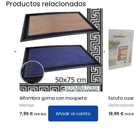
Productos relacionados
Alfombra goma con moqueta
Estufa cua
Menaje
Electrodomé
Añadir al carrito
7,95
€
19,95
€
IVA inc.
IVA i