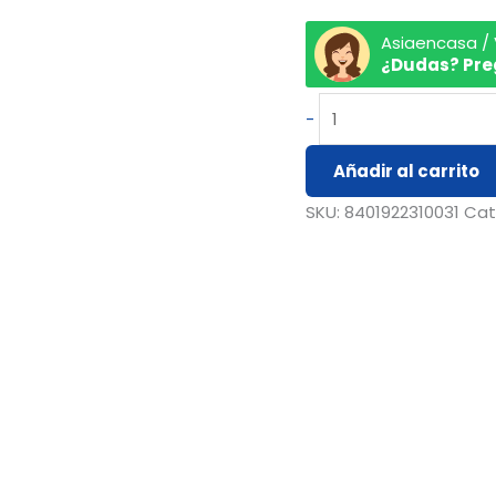
Asiaencasa /
¿Dudas? Pre
-
Añadir al carrito
SKU:
8401922310031
Cat