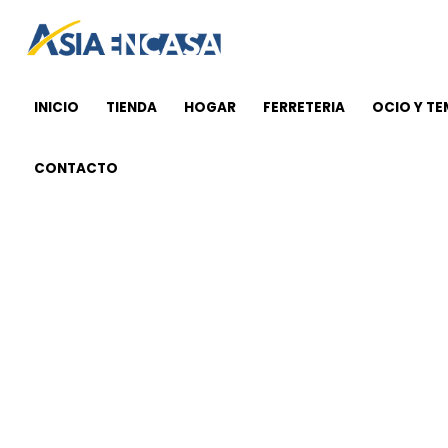
Ir
al
contenido
INICIO
TIENDA
HOGAR
FERRETERIA
OCIO Y T
CONTACTO