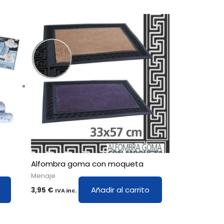
Alfombra goma con moqueta
Menaje
Añadir al carrito
3,95
€
IVA inc.