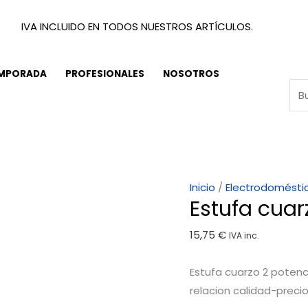
IVA INCLUIDO EN TODOS NUESTROS ARTÍCULOS.
EMPORADA
PROFESIONALES
NOSOTROS
Estufa
Inicio
/
Electrodomésti
Estufa cua
cuarzo
2
15,75
€
IVA inc.
potencias
400/800w
Estufa cuarzo 2 poten
cantidad
relacion calidad-precio