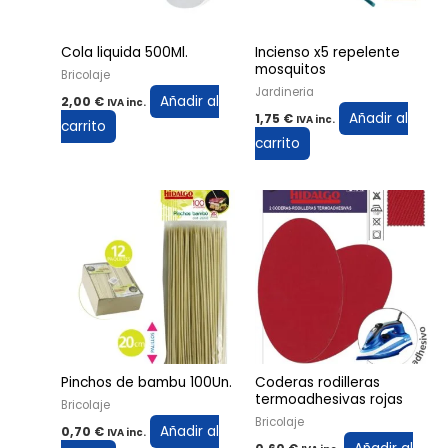
Cola liquida 500Ml.
Incienso x5 repelente
mosquitos
Bricolaje
Jardineria
Añadir al
2,00
€
IVA inc.
Añadir al
1,75
€
IVA inc.
carrito
carrito
Pinchos de bambu 100Un.
Coderas rodilleras
termoadhesivas rojas
Bricolaje
Bricolaje
Añadir al
0,70
€
IVA inc.