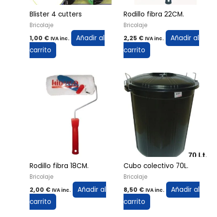
Blister 4 cutters
Rodillo fibra 22CM.
Bricolaje
Bricolaje
Añadir al
Añadir al
1,00
€
2,25
€
IVA inc.
IVA inc.
carrito
carrito
Rodillo fibra 18CM.
Cubo colectivo 70L.
Bricolaje
Bricolaje
Añadir al
Añadir al
2,00
€
8,50
€
IVA inc.
IVA inc.
carrito
carrito