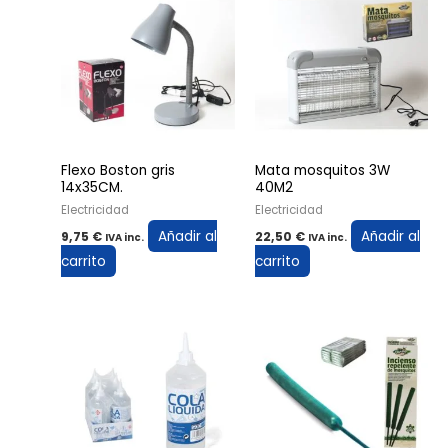
Flexo Boston gris
Mata mosquitos 3W
14x35CM.
40M2
Electricidad
Electricidad
Añadir al
Añadir al
9,75
€
22,50
€
IVA inc.
IVA inc.
carrito
carrito