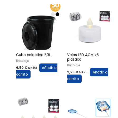
Cubo colectivo 50L.
Velas LED 4CM x6
plastico
Bricolaje
Bricolaje
Añadir al
6,50
€
IVA inc.
Añadir al
2,25
€
IVA inc.
carrito
carrito