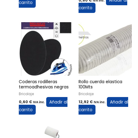
Añadir al
0,60
€
IVA inc.
carrito
carrito
Coderas rodilleras
Rollo cuerda elastica
termoadhesivas negras
100Mts
Bricolaje
Bricolaje
Añadir al
Añadir al
0,60
€
12,92
€
IVA inc.
IVA inc.
carrito
carrito