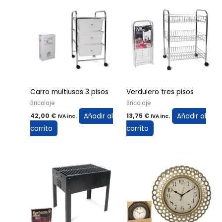
Carro multiusos 3 pisos
Verdulero tres pisos
Bricolaje
Bricolaje
Añadir al
Añadir al
42,00
€
13,75
€
IVA inc.
IVA inc.
carrito
carrito