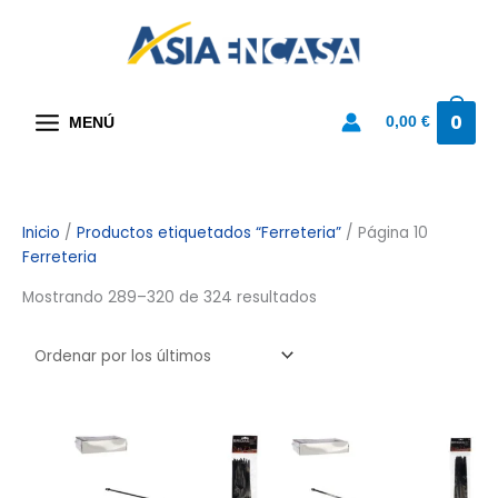
Ir
al
contenido
0
0,00
€
MENÚ
Ordenado
Inicio
/
Productos etiquetados “Ferreteria”
/ Página 10
Ferreteria
por
los
Mostrando 289–320 de 324 resultados
últimos