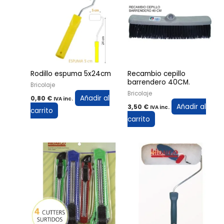
Rodillo espuma 5x24cm
Recambio cepillo
barrendero 40CM.
Bricolaje
Bricolaje
Añadir al
0,80
€
IVA inc.
Añadir al
3,50
€
IVA inc.
carrito
carrito