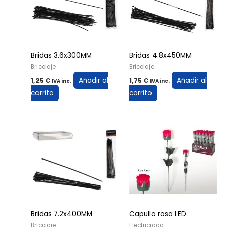
Bridas 3.6x300MM
Bridas 4.8x450MM
Bricolaje
Bricolaje
Añadir al
Añadir al
1,25
€
1,75
€
IVA inc.
IVA inc.
carrito
carrito
Bridas 7.2x400MM
Capullo rosa LED
Bricolaje
Electricidad