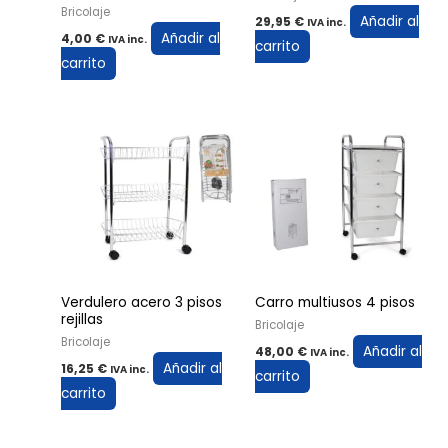
Bricolaje
Añadir al
29,95
€
IVA inc.
Añadir al
4,00
€
IVA inc.
carrito
carrito
Verdulero acero 3 pisos
Carro multiusos 4 pisos
rejillas
Bricolaje
Bricolaje
Añadir al
48,00
€
IVA inc.
Añadir al
16,25
€
IVA inc.
carrito
carrito