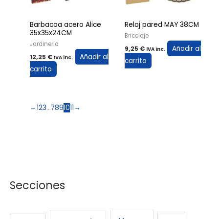
Barbacoa acero Alice
Reloj pared MAY 38CM
35x35x24CM
Bricolaje
Jardineria
Añadir al
9,25
€
IVA inc.
Añadir al
12,25
€
IVA inc.
carrito
carrito
←
1
2
3
…
7
8
9
10
11
→
Secciones