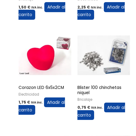
Añadir al
Añadir al
1,50
€
2,25
€
IVA inc.
IVA inc.
carrito
carrito
Corazon LED 6x5x2CM
Blister 100 chinchetas
niquel
Electricidad
Bricolaje
Añadir al
1,75
€
IVA inc.
Añadir al
0,75
€
IVA inc.
carrito
carrito