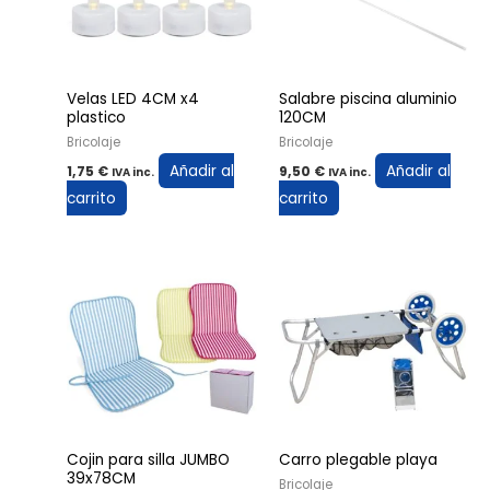
Velas LED 4CM x4
Salabre piscina aluminio
plastico
120CM
Bricolaje
Bricolaje
Añadir al
Añadir al
1,75
€
9,50
€
IVA inc.
IVA inc.
carrito
carrito
Cojin para silla JUMBO
Carro plegable playa
39x78CM
Bricolaje