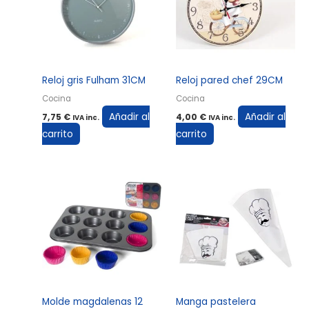
Reloj gris Fulham 31CM
Reloj pared chef 29CM
Cocina
Cocina
Añadir al
Añadir al
7,75
€
4,00
€
IVA inc.
IVA inc.
carrito
carrito
Molde magdalenas 12
Manga pastelera