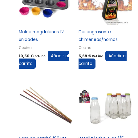
Molde magdalenas 12
Desengrasante
unidades
chimeneas/hornos
Cocina
Cocina
Añadir al
Añadir al
10,50
€
5,69
€
IVA inc.
IVA inc.
carrito
carrito