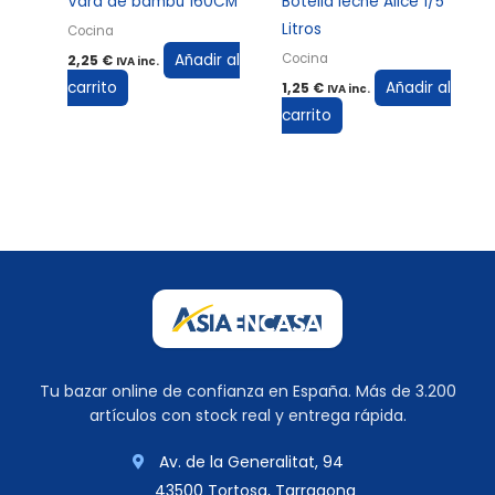
Vara de bambú 160CM
Botella leche Alice 1/5
Litros
Cocina
Añadir al
Cocina
2,25
€
IVA inc.
carrito
Añadir al
1,25
€
IVA inc.
carrito
Tu bazar online de confianza en España. Más de 3.200
artículos con stock real y entrega rápida.
Av. de la Generalitat, 94
43500 Tortosa, Tarragona