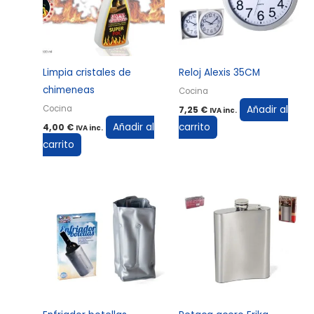
Limpia cristales de
Reloj Alexis 35CM
chimeneas
Cocina
Añadir al
Cocina
7,25
€
IVA inc.
Añadir al
carrito
4,00
€
IVA inc.
carrito