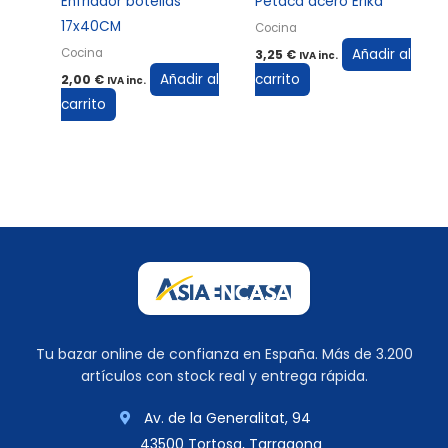
Enfriador botellas
Petaca acero Erika
17x40CM
Cocina
Añadir al
Cocina
3,25
€
IVA inc.
Añadir al
carrito
2,00
€
IVA inc.
carrito
Tu bazar online de confianza en España. Más de 3.200
artículos con stock real y entrega rápida.
Av. de la Generalitat, 94
43500 Tortosa, Tarragona