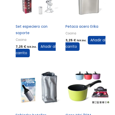
Set especiero con
Petaca acero Erika
soporte
Cocina
Añadir al
Cocina
3,25
€
IVA inc.
Añadir al
carrito
7,25
€
IVA inc.
carrito