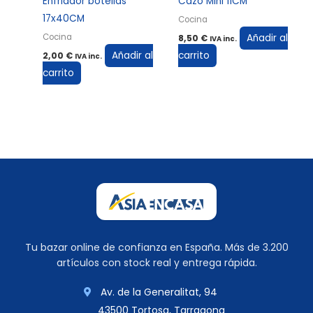
Enfriador botellas
Cazo Mini 11CM
17x40CM
Cocina
Añadir al
Cocina
8,50
€
IVA inc.
Añadir al
carrito
2,00
€
IVA inc.
carrito
Tu bazar online de confianza en España. Más de 3.200
artículos con stock real y entrega rápida.
Av. de la Generalitat, 94
43500 Tortosa, Tarragona