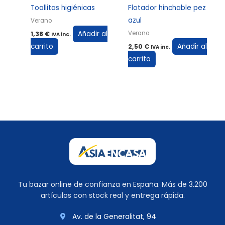
Toallitas higiénicas
Flotador hinchable pez
azul
Verano
Añadir al
Verano
1,38
€
IVA inc.
carrito
Añadir al
2,50
€
IVA inc.
carrito
Tu bazar online de confianza en España. Más de 3.200
artículos con stock real y entrega rápida.
Av. de la Generalitat, 94