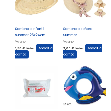
Sombrero infantil
Sombrero señora
summer 26x24cm
Summer
Verano
Verano
Añadir al
Añadir al
1,50
€
2,00
€
IVA inc.
IVA inc.
carrito
carrito