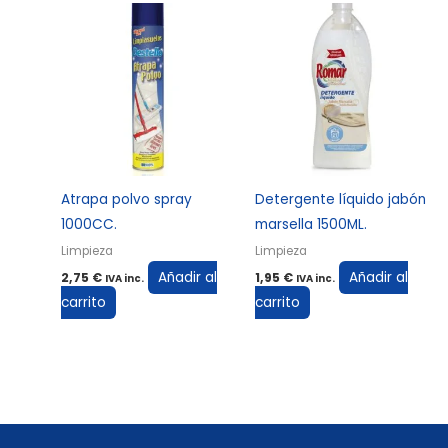
Atrapa polvo spray
Detergente líquido jabón
1000CC.
marsella 1500ML.
Limpieza
Limpieza
Añadir al
Añadir al
2,75
€
1,95
€
IVA inc.
IVA inc.
carrito
carrito