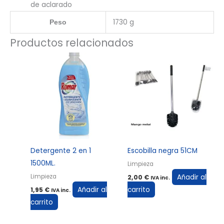
de aclarado
1730 g
Peso
Productos relacionados
Detergente 2 en 1
Escobilla negra 51CM
1500ML.
Limpieza
Añadir al
Limpieza
2,00
€
IVA inc.
Añadir al
carrito
1,95
€
IVA inc.
carrito