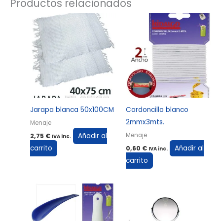
Productos relacionados
Jarapa blanca 50x100CM
Cordoncillo blanco
2mmx3mts.
Menaje
Añadir al
Menaje
2,75
€
IVA inc.
carrito
Añadir al
0,60
€
IVA inc.
carrito