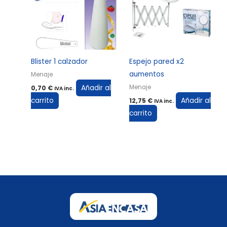
Blister 1 calzador
Espejo pared x2
aumentos
Menaje
Añadir al
Menaje
0,70
€
IVA inc.
carrito
Añadir al
12,75
€
IVA inc.
carrito