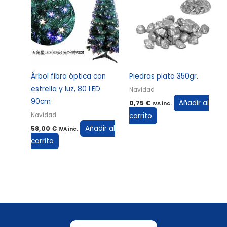
Árbol fibra óptica con
Piedras plata 350gr.
estrella y luz, 80 LED
Navidad
90cm
Añadir al
0,75
€
IVA inc.
carrito
Navidad
Añadir al
58,00
€
IVA inc.
carrito