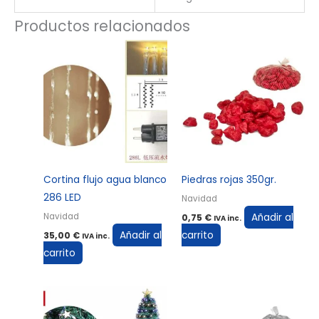
Productos relacionados
Cortina flujo agua blanco
Piedras rojas 350gr.
286 LED
Navidad
Añadir al
Navidad
0,75
€
IVA inc.
Añadir al
carrito
35,00
€
IVA inc.
carrito