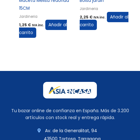
Maceta Melisa redonda
Bolsa jardin
15CM
Jardineria
Añadir al
Jardineria
2,25
€
IVA inc.
Añadir al
carrito
1,25
€
IVA inc.
carrito
Tu bazar online de confianza en España. Más de 3.200
artículos con stock real y entrega rápida.
Av. de la Generalitat, 94
43500 Tortosa, Tarragona