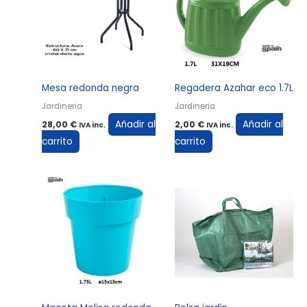
Mesa redonda negra
Regadera Azahar eco 1.7L
Jardineria
Jardineria
Añadir al
Añadir al
28,00
€
2,00
€
IVA inc.
IVA inc.
carrito
carrito