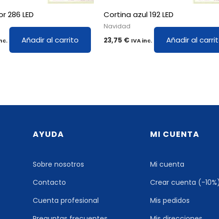
or 286 LED
Cortina azul 192 LED
Navidad
Añadir al carrito
Añadir al carri
23,75
€
nc.
IVA inc.
AYUDA
MI CUENTA
Sobre nosotros
Mi cuenta
Contacto
Crear cuenta (-10%
Cuenta profesional
Mis pedidos
Preguntas frecuentes
Mis direcciones