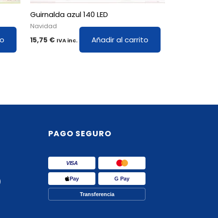
Guirnalda azul 140 LED
Navidad
to
Añadir al carrito
15,75
€
IVA inc.
PAGO SEGURO
VISA
Pay
G Pay
)
Transferencia