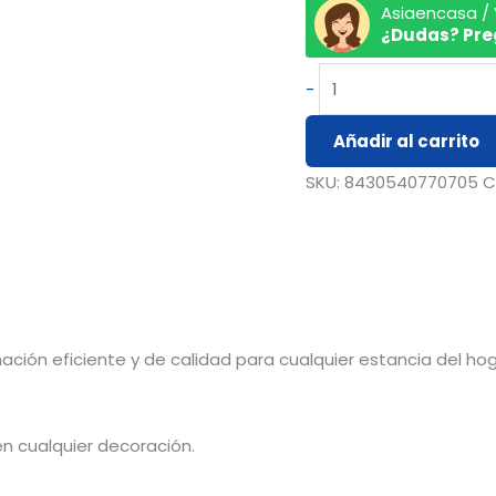
Asiaencasa /
¿Dudas? Pre
-
Añadir al carrito
SKU:
8430540770705
C
ación eficiente y de calidad para cualquier estancia del ho
n cualquier decoración.