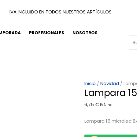
IVA INCLUIDO EN TODOS NUESTROS ARTÍCULOS.
EMPORADA
PROFESIONALES
NOSOTROS
Lampara
Inicio
/
Navidad
/ Lampa
Lampara 15
15
microled
6,75
€
IVA inc.
8x20cm
-
Lampara 15 microled 8
gris
cantidad