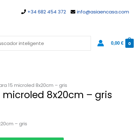
+34 682 454 372
info@asiaencasa.com
0,00
€
0
ra 15 microled 8x20cm – gris
 microled 8x20cm – gris
x20cm – gris