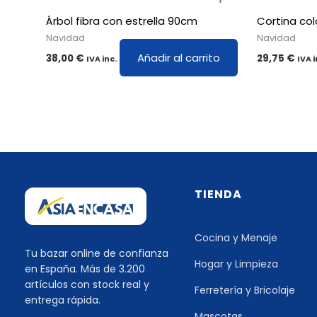
Árbol fibra con estrella 90cm
Cortina col
Navidad
Navidad
Añadir al carrito
38,00
€
29,75
€
IVA inc.
IVA i
TIENDA
Cocina y Menaje
Tu bazar online de confianza
Hogar y Limpieza
en España. Más de 3.200
artículos con stock real y
Ferretería y Bricolaje
entrega rápida.
Mascotas