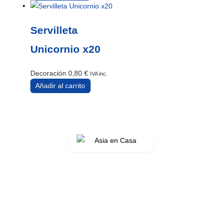
Servilleta
Unicornio x20
Decoración
0,80
€
IVA inc.
Añadir al carrito
Tu bazar online de confianza en España. Más de 3.200 artículos con
stock real y entrega rápida.
Av. de la Generalitat, 94
43500 Tortosa, Tarragona