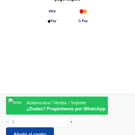
VISA
Pay
G Pay
Transferencia
© 2026 Asia en Casa · Precios con IVA incluido · Hecho en España 🇪🇸
Aviso legal
·
Privacidad
·
Cookies
·
Devoluciones
Lámpara
Asiaencasa / Ventas / Soporte
mesa
¿Dudas? Pregúntanos por WhatsApp
Gujarat
17x25,5cm
-
+
cantidad
Añadir al carrito