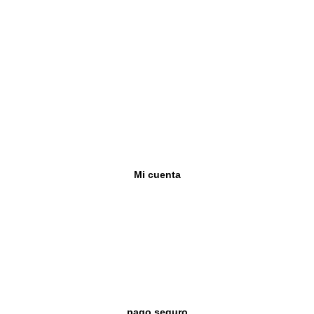
Sobre nosotros
Contacto
Cuenta profesional
Preguntas frecuentes
Envíos y plazos
Devoluciones
Mi cuenta
Mi cuenta
Crear cuenta (-10%)
Mis pedidos
Mis direcciones
pago seguro