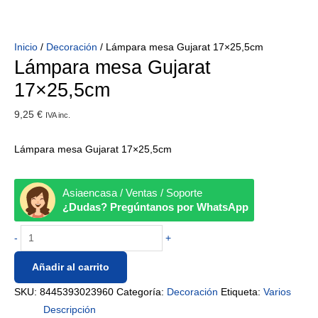
Inicio
/
Decoración
/ Lámpara mesa Gujarat 17×25,5cm
Lámpara mesa Gujarat
17×25,5cm
9,25
€
IVA inc.
Lámpara mesa Gujarat 17×25,5cm
Asiaencasa / Ventas / Soporte
¿Dudas? Pregúntanos por WhatsApp
-
+
Añadir al carrito
SKU:
8445393023960
Categoría:
Decoración
Etiqueta:
Varios
Descripción