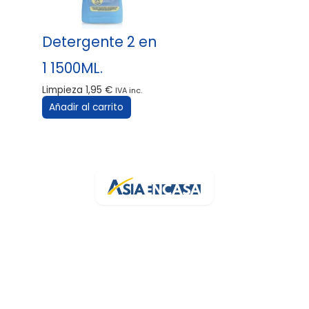
Detergente 2 en
1 1500ML.
Limpieza
1,95
€
IVA inc.
Añadir al carrito
Tu bazar online de confianza en España. Más de 3.200 artículos
con stock real y entrega rápida.
Av. de la Generalitat, 94
43500 Tortosa, Tarragona