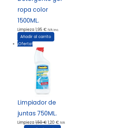
ropa color
1500ML.
Limpieza
1,95
€
IVA inc.
Añadir al carrito
¡Oferta!
Limpiador de
juntas 750ML.
Limpieza
1,50
€
1,20
€
IVA