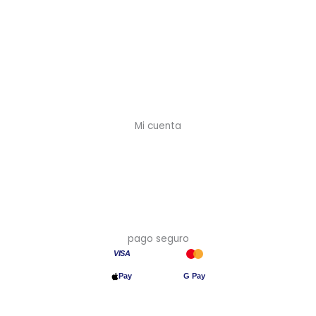
Contacto
Cuenta profesional
Preguntas frecuentes
Envíos y plazos
Devoluciones
Mi cuenta
Mi cuenta
Crear cuenta (-10%)
Mis pedidos
Mis direcciones
pago seguro
VISA
Pay
G Pay
Transferencia