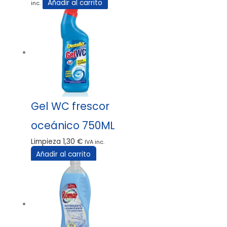
Añadir al carrito
inc.
Gel WC frescor
oceánico 750ML
Limpieza
1,30
€
IVA inc.
Añadir al carrito