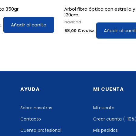
ta 350gr.
Árbol fibra óptica con estrella y 
120cm
Navidad
Añadir al carrito
c.
Añadir al carri
68,00
€
IVA inc.
AYUDA
MI CUENTA
Sobre nosotros
Mi cuenta
Contacto
Crear cuenta (-10%
Cuenta profesional
Mis pedidos