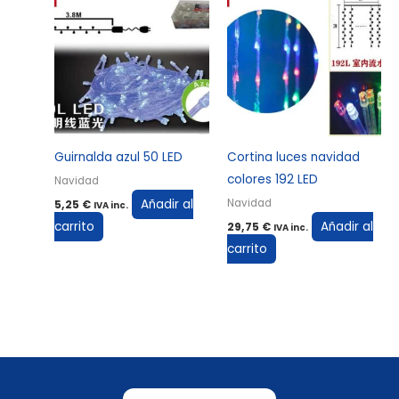
Guirnalda azul 50 LED
Cortina luces navidad
colores 192 LED
Navidad
Añadir al
Navidad
5,25
€
IVA inc.
carrito
Añadir al
29,75
€
IVA inc.
carrito