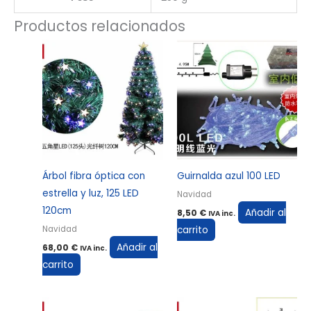
Productos relacionados
Árbol fibra óptica con
Guirnalda azul 100 LED
estrella y luz, 125 LED
Navidad
120cm
Añadir al
8,50
€
IVA inc.
carrito
Navidad
Añadir al
68,00
€
IVA inc.
carrito